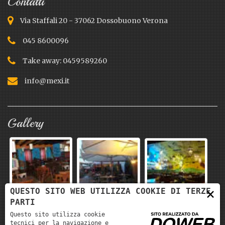
Contatti
Via Staffali 20 - 37062 Dossobuono Verona
045 8600096
Take away: 0459589260
info@mexi.it
Gallery
×
QUESTO SITO WEB UTILIZZA COOKIE DI TERZE
PARTI
Questo sito utilizza cookie
tecnici per la navigazione e