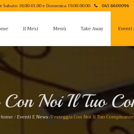
 e Sabato 18.00-01.00 e Domenica 19.00-00.00.
045 8600096
ome
Il Mexi
Menù
Take Away
Eventi
a Con Noi Il Tuo C
Home
/
Eventi E News
/
Festeggia Con Noi Il Tuo Compleann