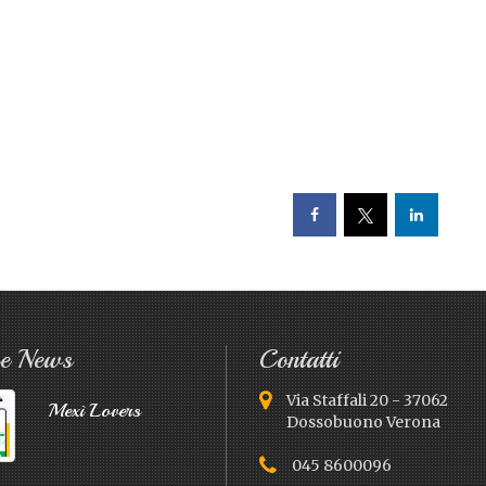
me News
Contatti
Via Staffali 20 - 37062
Mexì Lovers
Dossobuono Verona
045 8600096