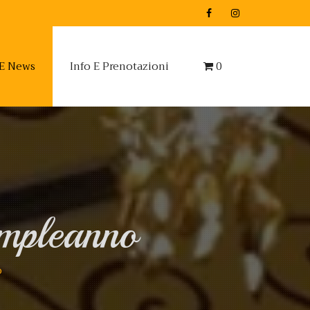
 E News
Info E Prenotazioni
0
ompleanno
o