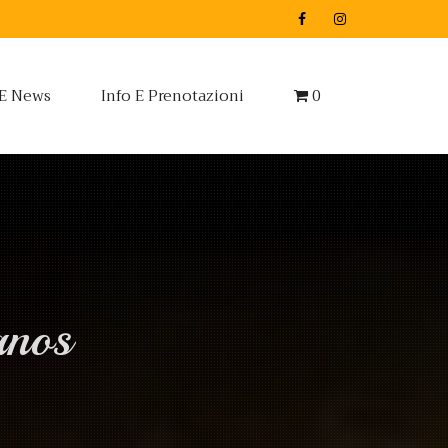
 E News
Info E Prenotazioni
0
anos