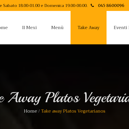
 e Sabato 18.00-01.00 e Domenica 19.00-00.00.
045 8600096
ome
Il Mexi
Menù
Take Away
Eventi
e Away Platos Vegetari
Home
/
Take away Platos Vegetarianos