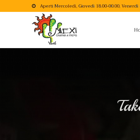
Aperti Mercoledì, Giovedì 18.00-00.00, Venerdì
H
Tak